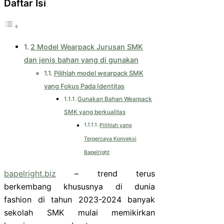
Daftar Isi
2 Model Wearpack Jurusan SMK
dan jenis bahan yang di gunakan
Pilihlah model wearpack SMK
yang Fokus Pada Identitas
Gunakan Bahan Wearpack
SMK yang berkualitas
Pilihlah yang
Terpercaya Konveksi
Bapelright
bapelright.biz
– trend terus
berkembang khususnya di dunia
fashion di tahun 2023-2024 banyak
sekolah SMK mulai memikirkan