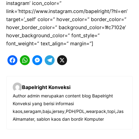
instagram’ icon_color=”
link=’https://www.instagram.com/bapelright/?hl=en’
target=’_self’ color=” hover_color=” border_color=”
hover_border_color=” background_color=’#c7102e’
hover_background_color=” font_style=”
font_weight=” text_align=” margin=”]
F
W
M
T
X
a
h
e
e
c
a
s
l
Bapelright Konveksi
e
t
s
e
Author admin merupakan content blog Bapelright
b
s
e
g
Konveksi yang berisi informasi
o
A
n
r
kaos,seragam,baju,jersey,PDH/PDL,wearpack,topi,Jas
o
p
g
a
Almamater, sablon kaos dan bordir Komputer
k
p
e
m