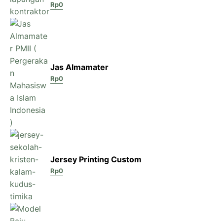
Rp
0
Jas Almamater
Rp
0
Jersey Printing Custom
Rp
0