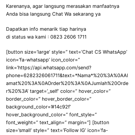
Karenanya, agar langsung merasakan manfaatnya
Anda bisa langsung Chat Wa sekarang ya
Dapatkan info menarik tiap harinya
di status wa kami : 0823 2606 1711
[button size=’large’ style=” text=’Chat CS WhatsApp’
icon=’fa-whatsapp’ icon_color=”
link=’https://api.whatsapp.com/send?
phone=6282326061711&text=*Nama*%20%3A%0AAl
amat%20%3A%0AOrder%20%3A%0AJumlah%20Orde
r%20%3A’ target=’_self’ color=” hover_color=”
border_color=” hover_border_color=”
background_color=’#14c92f’
hover_background_color=” font_style=”
font_weight=” text_align=” margin=”] [button
size=’small’ style=” text=’Follow IG’ icon=’fa-