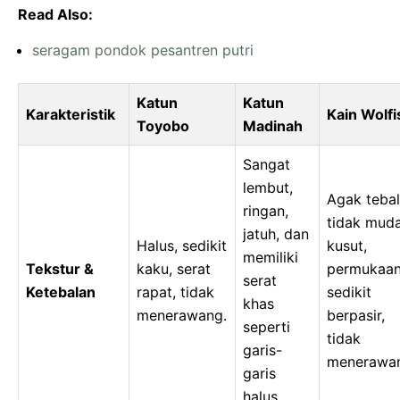
Read Also:
seragam pondok pesantren putri
Katun
Katun
Karakteristik
Kain Wolfi
Toyobo
Madinah
Sangat
lembut,
Agak tebal
ringan,
tidak mud
jatuh, dan
Halus, sedikit
kusut,
memiliki
Tekstur &
kaku, serat
permukaa
serat
Ketebalan
rapat, tidak
sedikit
khas
menerawang.
berpasir,
seperti
tidak
garis-
menerawa
garis
halus.