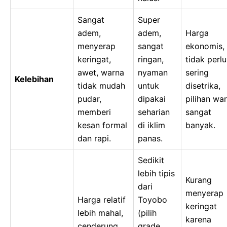
Sangat
Super
adem,
adem,
Harga
menyerap
sangat
ekonomis,
keringat,
ringan,
tidak perlu
awet, warna
nyaman
sering
Kelebihan
tidak mudah
untuk
disetrika,
pudar,
dipakai
pilihan wa
memberi
seharian
sangat
kesan formal
di iklim
banyak.
dan rapi.
panas.
Sedikit
lebih tipis
Kurang
dari
menyerap
Harga relatif
Toyobo
keringat
lebih mahal,
(pilih
karena
cenderung
grade