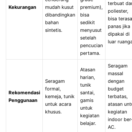
terbuat dar
Kekurangan
mudah kusut
premium),
poliester,
dibandingkan
bisa
bisa teras
bahan
sedikit
panas jika
sintetis.
menyusut
dipakai di
setelah
luar ruang
pencucian
pertama.
Seragam
Atasan
massal
harian,
Seragam
dengan
tunik
formal,
budget
Rekomendasi
santai,
kemeja, tunik
terbatas,
Penggunaan
gamis
untuk acara
atasan unt
untuk
khusus.
kegiatan
kegiatan
indoor ber
belajar.
AC.