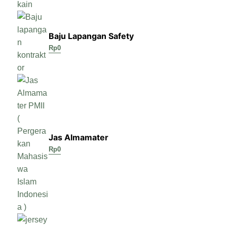
Baju Lapangan Safety
Rp
0
Jas Almamater
Rp
0