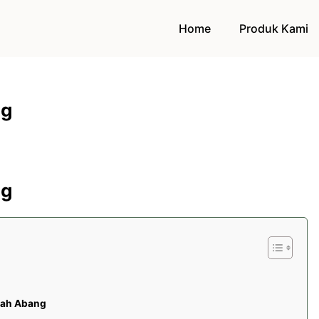
Home
Produk Kami
ng
ng
anah Abang