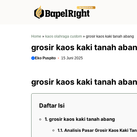
Langsung
ke
isi
Home
»
kaos olahraga custom
»
grosir kaos kaki tanah abang
grosir kaos kaki tanah aba
Eko Puspito
15 Juni 2025
grosir kaos kaki tanah aba
Daftar Isi
grosir kaos kaki tanah abang
Analisis Pasar Grosir Kaos Kaki T