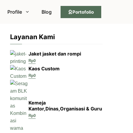
Profile
Blog
Portofolio
Layanan Kami
Jaket jasket dan rompi
Rp
0
Kaos Custom
Rp
0
Kemeja
Kantor,Dinas,Organisasi & Guru
Rp
0