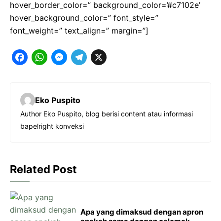
hover_border_color=” background_color=’#c7102e’
hover_background_color=” font_style=”
font_weight=” text_align=” margin=”]
F
W
M
T
X
a
h
e
e
c
a
s
l
Eko Puspito
e
t
s
e
Author Eko Puspito, blog berisi content atau informasi
b
s
e
g
bapelright konveksi
o
A
n
r
o
p
g
a
k
p
e
m
Related Post
r
Apa yang dimaksud dengan apron