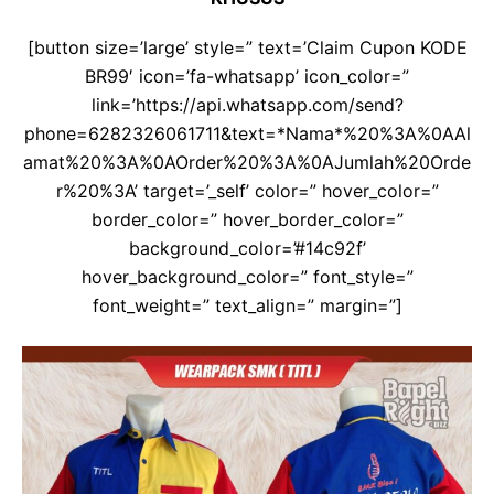
[button size=’large’ style=” text=’Claim Cupon KODE
BR99′ icon=’fa-whatsapp’ icon_color=”
link=’https://api.whatsapp.com/send?
phone=6282326061711&text=*Nama*%20%3A%0AAl
amat%20%3A%0AOrder%20%3A%0AJumlah%20Orde
r%20%3A’ target=’_self’ color=” hover_color=”
border_color=” hover_border_color=”
background_color=’#14c92f’
hover_background_color=” font_style=”
font_weight=” text_align=” margin=”]