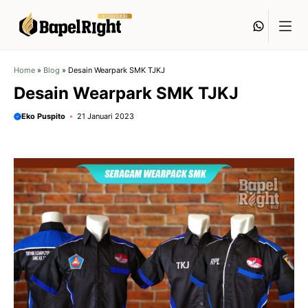
Langsung
Whats
ke
isi
Home
»
Blog
»
Desain Wearpark SMK TJKJ
Desain Wearpark SMK TJKJ
Eko Puspito
21 Januari 2023