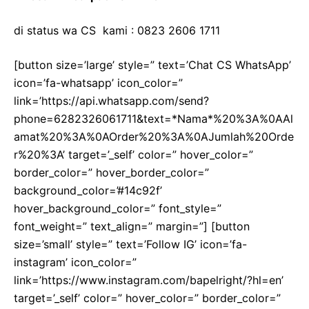
di status wa CS kami : 0823 2606 1711
[button size=’large’ style=” text=’Chat CS WhatsApp’
icon=’fa-whatsapp’ icon_color=”
link=’https://api.whatsapp.com/send?
phone=6282326061711&text=*Nama*%20%3A%0AAl
amat%20%3A%0AOrder%20%3A%0AJumlah%20Orde
r%20%3A’ target=’_self’ color=” hover_color=”
border_color=” hover_border_color=”
background_color=’#14c92f’
hover_background_color=” font_style=”
font_weight=” text_align=” margin=”] [button
size=’small’ style=” text=’Follow IG’ icon=’fa-
instagram’ icon_color=”
link=’https://www.instagram.com/bapelright/?hl=en’
target=’_self’ color=” hover_color=” border_color=”