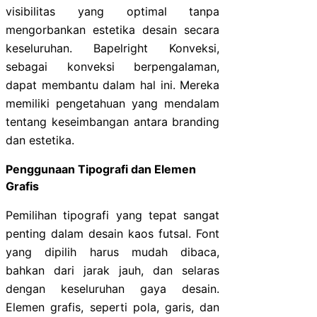
visibilitas yang optimal tanpa
mengorbankan estetika desain secara
keseluruhan. Bapelright Konveksi,
sebagai konveksi berpengalaman,
dapat membantu dalam hal ini. Mereka
memiliki pengetahuan yang mendalam
tentang keseimbangan antara branding
dan estetika.
Penggunaan Tipografi dan Elemen
Grafis
Pemilihan tipografi yang tepat sangat
penting dalam desain kaos futsal. Font
yang dipilih harus mudah dibaca,
bahkan dari jarak jauh, dan selaras
dengan keseluruhan gaya desain.
Elemen grafis, seperti pola, garis, dan