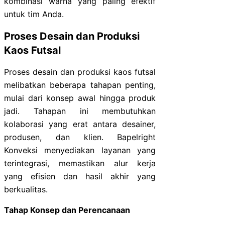
kombinasi warna yang paling efektif
untuk tim Anda.
Proses Desain dan Produksi
Kaos Futsal
Proses desain dan produksi kaos futsal
melibatkan beberapa tahapan penting,
mulai dari konsep awal hingga produk
jadi. Tahapan ini membutuhkan
kolaborasi yang erat antara desainer,
produsen, dan klien. Bapelright
Konveksi menyediakan layanan yang
terintegrasi, memastikan alur kerja
yang efisien dan hasil akhir yang
berkualitas.
Tahap Konsep dan Perencanaan