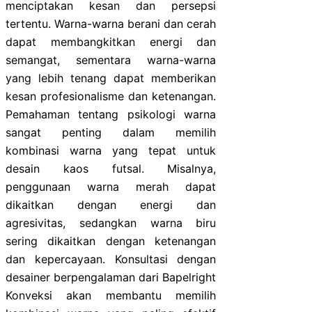
menciptakan kesan dan persepsi
tertentu. Warna-warna berani dan cerah
dapat membangkitkan energi dan
semangat, sementara warna-warna
yang lebih tenang dapat memberikan
kesan profesionalisme dan ketenangan.
Pemahaman tentang psikologi warna
sangat penting dalam memilih
kombinasi warna yang tepat untuk
desain kaos futsal. Misalnya,
penggunaan warna merah dapat
dikaitkan dengan energi dan
agresivitas, sedangkan warna biru
sering dikaitkan dengan ketenangan
dan kepercayaan. Konsultasi dengan
desainer berpengalaman dari Bapelright
Konveksi akan membantu memilih