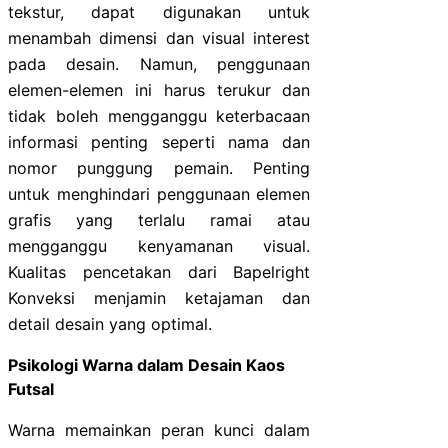
tekstur, dapat digunakan untuk
menambah dimensi dan visual interest
pada desain. Namun, penggunaan
elemen-elemen ini harus terukur dan
tidak boleh mengganggu keterbacaan
informasi penting seperti nama dan
nomor punggung pemain. Penting
untuk menghindari penggunaan elemen
grafis yang terlalu ramai atau
mengganggu kenyamanan visual.
Kualitas pencetakan dari Bapelright
Konveksi menjamin ketajaman dan
detail desain yang optimal.
Psikologi Warna dalam Desain Kaos
Futsal
Warna memainkan peran kunci dalam