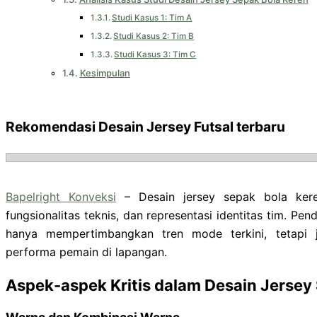
Studi Kasus 1: Tim A
Studi Kasus 2: Tim B
Studi Kasus 3: Tim C
Kesimpulan
Rekomendasi Desain Jersey Futsal terbaru
Bapelright Konveksi
– Desain jersey sepak bola keren
fungsionalitas teknis, dan representasi identitas tim. P
hanya mempertimbangkan tren mode terkini, tetapi 
performa pemain di lapangan.
Aspek-aspek Kritis dalam Desain Jersey