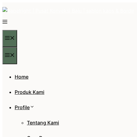
Langsung
ke
isi
Menu
Menu
Home
Produk Kami
Profile
Tentang Kami