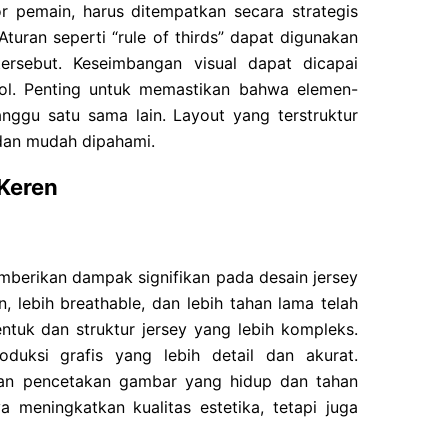
r pemain, harus ditempatkan secara strategis
uran seperti “rule of thirds” dapat digunakan
rsebut. Keseimbangan visual dapat dicapai
trol. Penting untuk memastikan bahwa elemen-
nggu satu sama lain. Layout yang terstruktur
 dan mudah dipahami.
 Keren
berikan dampak signifikan pada desain jersey
, lebih breathable, dan lebih tahan lama telah
tuk dan struktur jersey yang lebih kompleks.
uksi grafis yang lebih detail dan akurat.
kan pencetakan gambar yang hidup dan tahan
a meningkatkan kualitas estetika, tetapi juga