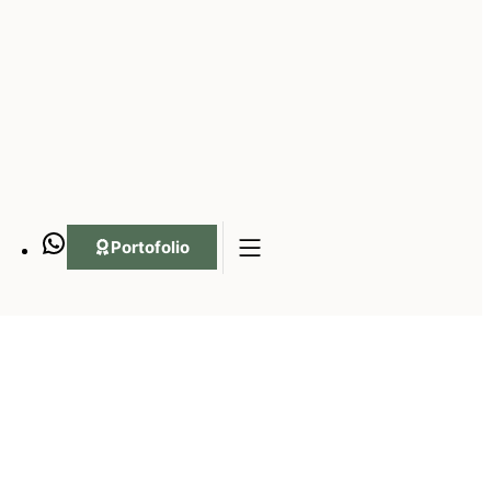
WhatsApp
Portofolio