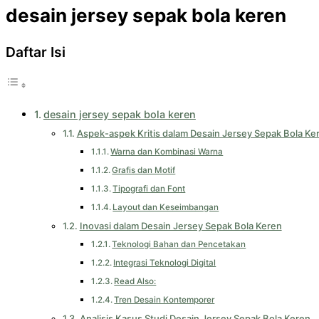
desain jersey sepak bola keren
Daftar Isi
desain jersey sepak bola keren
Aspek-aspek Kritis dalam Desain Jersey Sepak Bola Ke
Warna dan Kombinasi Warna
Grafis dan Motif
Tipografi dan Font
Layout dan Keseimbangan
Inovasi dalam Desain Jersey Sepak Bola Keren
Teknologi Bahan dan Pencetakan
Integrasi Teknologi Digital
Read Also:
Tren Desain Kontemporer
Analisis Kasus Studi Desain Jersey Sepak Bola Keren