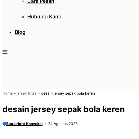
Cara Pesan
Hubungi Kami
Blog
Home
»
jersey futsal
»
desain jersey sepak bola keren
desain jersey sepak bola keren
Bapelright Konveksi
24 Agustus 2025