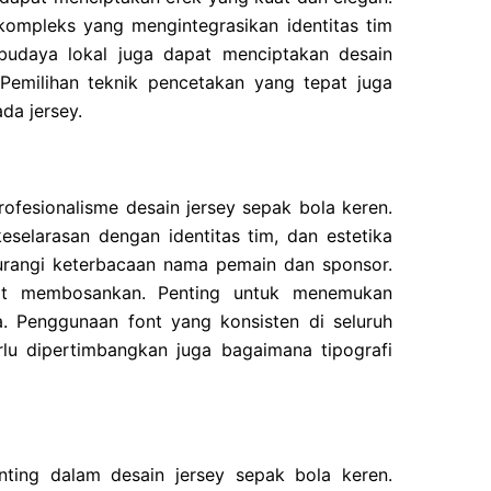
kompleks yang mengintegrasikan identitas tim
r budaya lokal juga dapat menciptakan desain
Pemilihan teknik pencetakan yang tepat juga
da jersey.
ofesionalisme desain jersey sepak bola keren.
selarasan dengan identitas tim, dan estetika
gurangi keterbacaan nama pemain dan sponsor.
ihat membosankan. Penting untuk menemukan
. Penggunaan font yang konsisten di seluruh
rlu dipertimbangkan juga bagaimana tipografi
ting dalam desain jersey sepak bola keren.