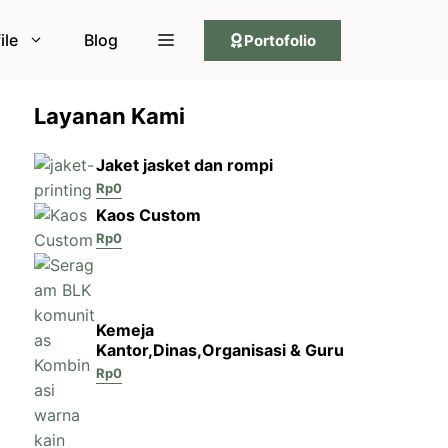
ile
Blog
Portofolio
Layanan Kami
Jaket jasket dan rompi
Rp
0
Kaos Custom
Rp
0
Kemeja
Kantor,Dinas,Organisasi & Guru
Rp
0