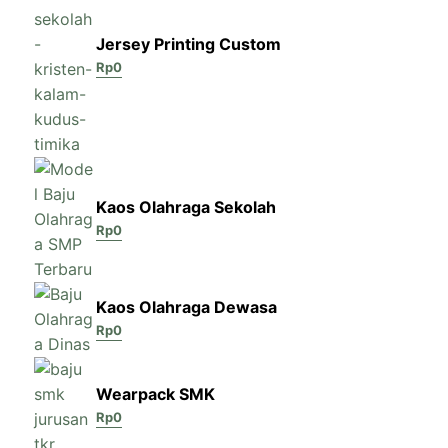
Jersey Printing Custom
Rp
0
Kaos Olahraga Sekolah
Rp
0
Kaos Olahraga Dewasa
Rp
0
Wearpack SMK
Rp
0