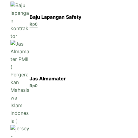
Baju Lapangan Safety
Rp
0
Jas Almamater
Rp
0