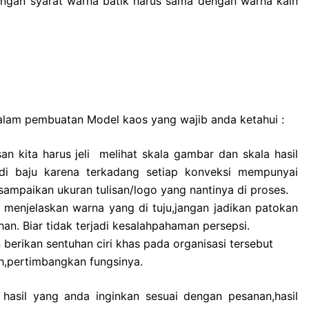
engan syarat warna batik harus sama dengan warna kain
alam pembuatan Model kaos yang wajib anda ketahui :
n kita harus jeli melihat skala gambar dan skala hasil
adi baju karena terkadang setiap konveksi mempunyai
sampaikan ukuran tulisan/logo yang nantinya di proses.
da menjelaskan warna yang di tuju,jangan jadikan patokan
an. Biar tidak terjadi kesalahpahaman persepsi.
berikan sentuhan ciri khas pada organisasi tersebut
ih,pertimbangkan fungsinya.
 hasil yang anda inginkan sesuai dengan pesanan,hasil