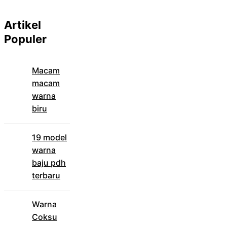
Artikel
Populer
Macam
macam
warna
biru
19 model
warna
baju pdh
terbaru
Warna
Coksu