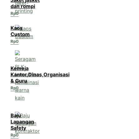
dan rompi
Rp
0
Kaos
Custom
Rp
0
Kemeja
Kantor,Dinas,Organisasi
& Guru
Rp
0
Baju
Lapangan
Safety
Rp
0