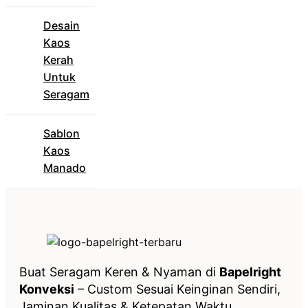
Desain
Kaos
Kerah
Untuk
Seragam
Sablon
Kaos
Manado
Buat Seragam Keren & Nyaman di
Bapelright
Konveksi
– Custom Sesuai Keinginan Sendiri,
Jaminan Kualitas & Ketepatan Waktu.