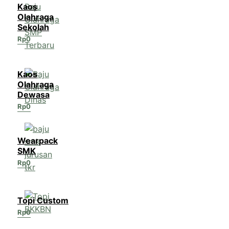
Kaos
Olahraga
Sekolah
Rp
0
Kaos
Olahraga
Dewasa
Rp
0
Wearpack
SMK
Rp
0
Topi Custom
Rp
0