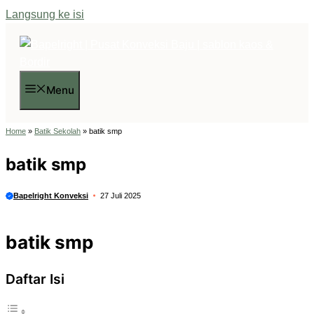
Langsung ke isi
Menu
Home
»
Batik Sekolah
»
batik smp
batik smp
Bapelright Konveksi
27 Juli 2025
batik smp
Daftar Isi