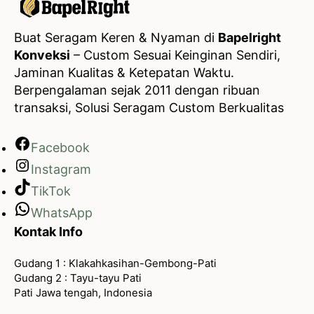
Buat Seragam Keren & Nyaman di
Bapelright
Konveksi
– Custom Sesuai Keinginan Sendiri,
Jaminan Kualitas & Ketepatan Waktu.
Berpengalaman sejak 2011 dengan ribuan
transaksi, Solusi Seragam Custom Berkualitas
Facebook
Instagram
TikTok
WhatsApp
Kontak Info
Gudang 1 : Klakahkasihan-Gembong-Pati
Gudang 2 : Tayu-tayu Pati
Pati Jawa tengah, Indonesia