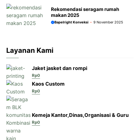
Rekomendasi seragam rumah
makan 2025
Bapelright Konveksi
9 November 2025
Layanan Kami
Jaket jasket dan rompi
Rp
0
Kaos Custom
Rp
0
Kemeja Kantor,Dinas,Organisasi & Guru
Rp
0