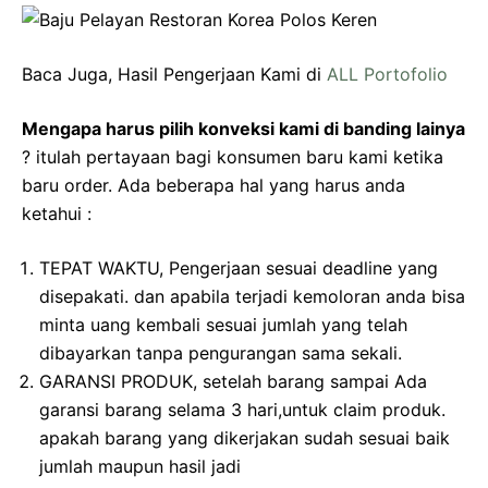
Baca Juga, Hasil Pengerjaan Kami di
ALL Portofolio
Mengapa harus pilih konveksi kami di banding lainya
? itulah pertayaan bagi konsumen baru kami ketika
baru order. Ada beberapa hal yang harus anda
ketahui :
TEPAT WAKTU, Pengerjaan sesuai deadline yang
disepakati. dan apabila terjadi kemoloran anda bisa
minta uang kembali sesuai jumlah yang telah
dibayarkan tanpa pengurangan sama sekali.
GARANSI PRODUK, setelah barang sampai Ada
garansi barang selama 3 hari,untuk claim produk.
apakah barang yang dikerjakan sudah sesuai baik
jumlah maupun hasil jadi