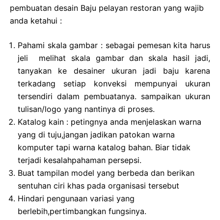
pembuatan desain Baju pelayan restoran yang wajib
anda ketahui :
Pahami skala gambar : sebagai pemesan kita harus
jeli melihat skala gambar dan skala hasil jadi,
tanyakan ke desainer ukuran jadi baju karena
terkadang setiap konveksi mempunyai ukuran
tersendiri dalam pembuatanya. sampaikan ukuran
tulisan/logo yang nantinya di proses.
Katalog kain : petingnya anda menjelaskan warna
yang di tuju,jangan jadikan patokan warna
komputer tapi warna katalog bahan. Biar tidak
terjadi kesalahpahaman persepsi.
Buat tampilan model yang berbeda dan berikan
sentuhan ciri khas pada organisasi tersebut
Hindari pengunaan variasi yang
berlebih,pertimbangkan fungsinya.