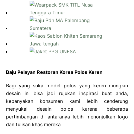
Baju Pelayan Restoran Korea Polos Keren
Bagi yang suka model polos yang keren mungkin
desain ini bisa jadi rujukan inspirasi buat anda,
kebanyakan konsumen kami lebih cenderung
menyukai desain polos karena beberapa
pertimbangan di antaranya lebih menonjolkan logo
dan tulisan khas mereka