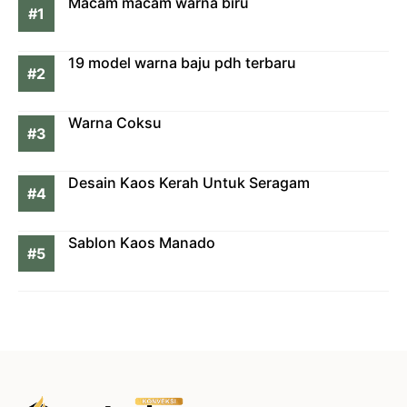
Macam macam warna biru
19 model warna baju pdh terbaru
Warna Coksu
Desain Kaos Kerah Untuk Seragam
Sablon Kaos Manado