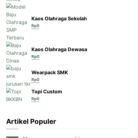
Kaos Olahraga Sekolah
Rp
0
Kaos Olahraga Dewasa
Rp
0
Wearpack SMK
Rp
0
Topi Custom
Rp
0
Artikel Populer