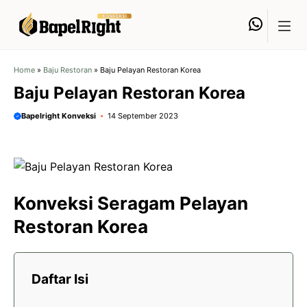
Langsung
Whats
ke
isi
Home
»
Baju Restoran
»
Baju Pelayan Restoran Korea
Baju Pelayan Restoran Korea
Bapelright Konveksi
14 September 2023
Konveksi Seragam Pelayan
Restoran Korea
Daftar Isi