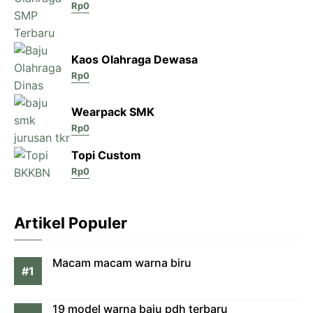
Rp
0
Kaos Olahraga Dewasa
Rp
0
Wearpack SMK
Rp
0
Topi Custom
Rp
0
Artikel Populer
Macam macam warna biru
19 model warna baju pdh terbaru