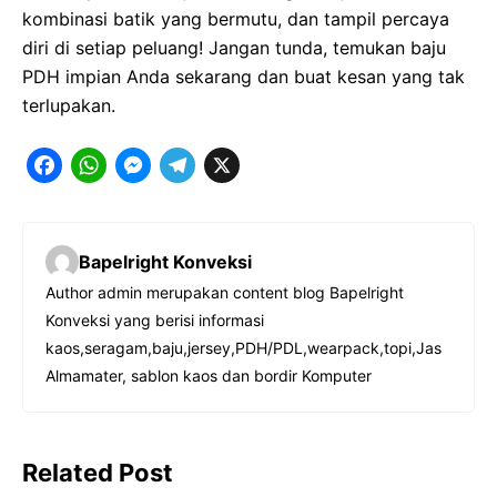
kombinasi batik yang bermutu, dan tampil percaya
diri di setiap peluang! Jangan tunda, temukan baju
PDH impian Anda sekarang dan buat kesan yang tak
terlupakan.
F
W
M
T
X
a
h
e
e
c
a
s
l
Bapelright Konveksi
e
t
s
e
Author admin merupakan content blog Bapelright
b
s
e
g
Konveksi yang berisi informasi
o
A
n
r
kaos,seragam,baju,jersey,PDH/PDL,wearpack,topi,Jas
o
p
g
a
Almamater, sablon kaos dan bordir Komputer
k
p
e
m
r
Related Post