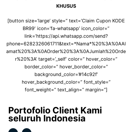
KHUSUS
[button size=’large’ style=” text=’Claim Cupon KODE
BR99′ icon=’fa-whatsapp’ icon_color=”
link=’https://api.whatsapp.com/send?
phone=6282326061711&text=*Nama*%20%3A%0AAl
amat%20%3A%0AOrder%20%3A%0AJumlah%20Orde
r%20%3A’ target=’_self’ color=” hover_color=”
border_color=” hover_border_color=”
background_color=’#14c92f’
hover_background_color=” font_style=”
font_weight=” text_align=” margin=”]
Portofolio Client Kami
seluruh Indonesia