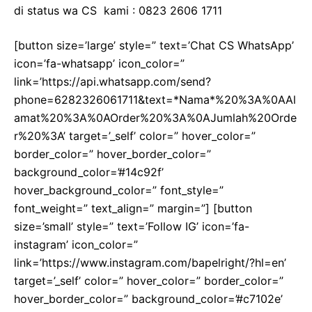
di status wa CS kami : 0823 2606 1711
[button size=’large’ style=” text=’Chat CS WhatsApp’
icon=’fa-whatsapp’ icon_color=”
link=’https://api.whatsapp.com/send?
phone=6282326061711&text=*Nama*%20%3A%0AAl
amat%20%3A%0AOrder%20%3A%0AJumlah%20Orde
r%20%3A’ target=’_self’ color=” hover_color=”
border_color=” hover_border_color=”
background_color=’#14c92f’
hover_background_color=” font_style=”
font_weight=” text_align=” margin=”] [button
size=’small’ style=” text=’Follow IG’ icon=’fa-
instagram’ icon_color=”
link=’https://www.instagram.com/bapelright/?hl=en’
target=’_self’ color=” hover_color=” border_color=”
hover_border_color=” background_color=’#c7102e’