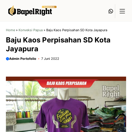
Langsung
Whats
ke
isi
Home
»
Konveksi Papua
»
Baju Kaos Perpisahan SD Kota Jayapura
Baju Kaos Perpisahan SD Kota
Jayapura
Admin Portofolio
7 Juni 2022