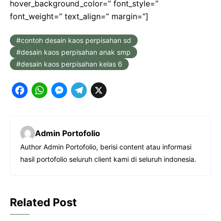
hover_background_color=” font_style=”
font_weight=” text_align=” margin=”]
contoh desain kaos perpisahan sd
desain kaos perpisahan anak smp
desain kaos perpisahan kelas 6
F
W
M
T
X
a
h
e
e
c
a
s
l
Admin Portofolio
e
t
s
e
Author Admin Portofolio, berisi content atau informasi
b
s
e
g
hasil portofolio seluruh client kami di seluruh indonesia.
o
A
n
r
o
p
g
a
k
p
e
m
Related Post
r