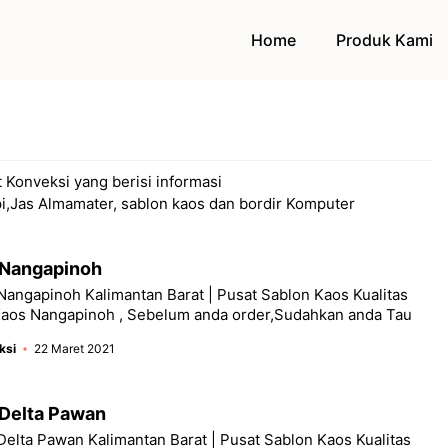
Home
Produk Kami
 Konveksi yang berisi informasi
i,Jas Almamater, sablon kaos dan bordir Komputer
 Nangapinoh
Nangapinoh Kalimantan Barat | Pusat Sablon Kaos Kualitas
 Kaos Nangapinoh , Sebelum anda order,Sudahkan anda Tau
ksi
22 Maret 2021
 Delta Pawan
Delta Pawan Kalimantan Barat | Pusat Sablon Kaos Kualitas