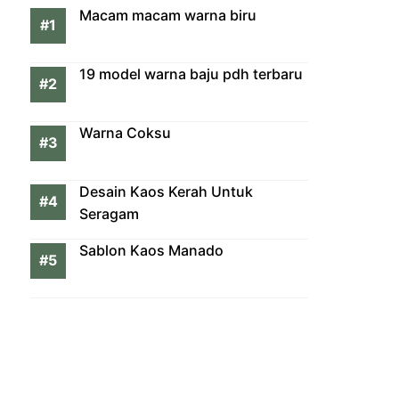
Macam macam warna biru
19 model warna baju pdh terbaru
Warna Coksu
Desain Kaos Kerah Untuk
Seragam
Sablon Kaos Manado