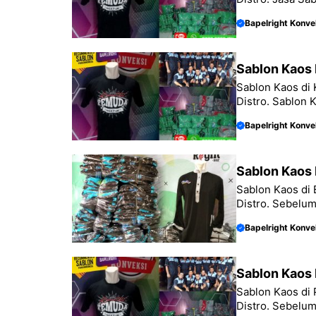
Bapelright Konve
Sablon Kaos
Sablon Kaos di 
Distro. Sablon
Bapelright Konve
Sablon Kaos
Sablon Kaos di 
Distro. Sebelum
Bapelright Konve
Sablon Kaos
Sablon Kaos di 
Distro. Sebelum