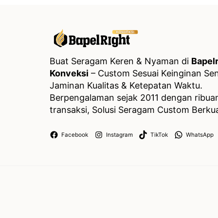
Buat Seragam Keren & Nyaman di
Bapelr
Konveksi
– Custom Sesuai Keinginan Send
Jaminan Kualitas & Ketepatan Waktu.
Berpengalaman sejak 2011 dengan ribua
transaksi, Solusi Seragam Custom Berkua
Facebook
Instagram
TikTok
WhatsApp