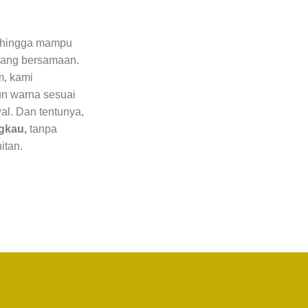
sehingga mampu
 yang bersamaan.
m, kami
un warna sesuai
al. Dan tentunya,
ngkau,
tanpa
hitan.