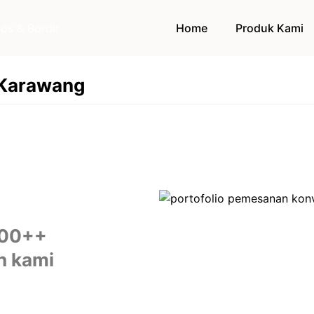
Home
Produk Kami
 Karawang
500++
h kami