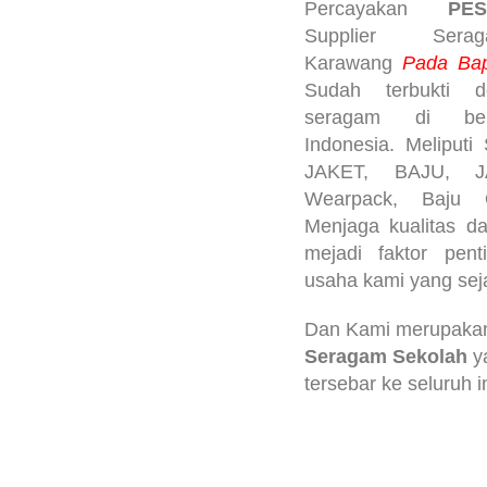
Percayakan
PE
Supplier Sera
Karawang
Pada Bape
Sudah terbukti 
seragam di ber
Indonesia. Meliput
JAKET, BAJU, J
Wearpack, Baju Ol
Menjaga kualitas d
mejadi faktor pen
usaha kami yang sej
Dan Kami merupak
Seragam Sekolah
y
tersebar ke seluruh 