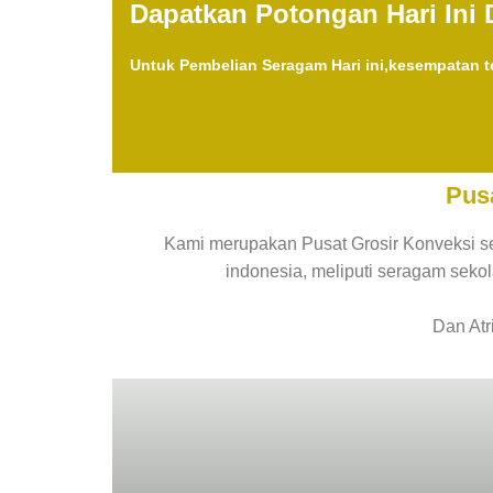
Dapatkan Potongan Hari Ini 
Untuk Pembelian Seragam Hari ini,kesempatan te
Pus
Kami merupakan Pusat Grosir Konveksi s
indonesia, meliputi seragam sek
Dan Atr