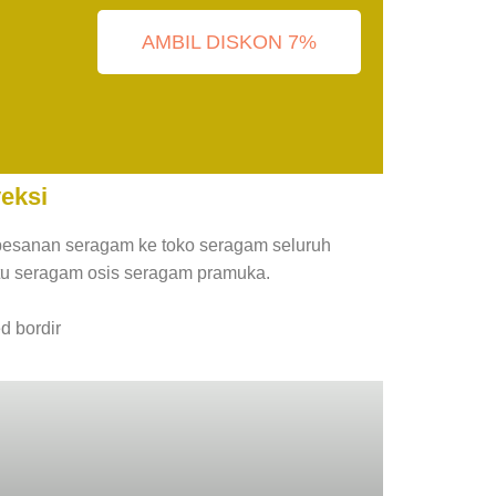
AMBIL DISKON 7%
eksi
pesanan seragam ke toko seragam seluruh
tu seragam osis seragam pramuka.
d bordir