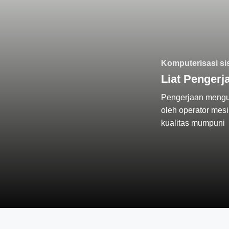
Komputerisasi si
Liat Pengerj
Pengerjaan mengun
oleh operator mes
kualitas mumpuni