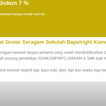
Diskon 7 %
rbatas hanya untuk hari ini
at Grosir Seragam Sekolah Bapelright Konv
eragam sekolah tangan pertama yang sudah mendistribusikan 
olah jenjang pendidikan SD/MI,SMP/MTS,SMA/MA & SMK baik i
ibut sekolah seperti topi, kaos kaki, dasi, topi dan aneka logo be