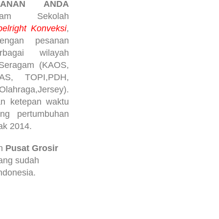
SANAN ANDA
gam Sekolah
lright Konveksi
,
dengan pesanan
bagai wilayah
i Seragam (KAOS,
AS, TOPI,PDH,
ahraga,Jersey).
an ketepan waktu
ting pertumbuhan
ak 2014.
an
Pusat Grosir
ang sudah
indonesia.