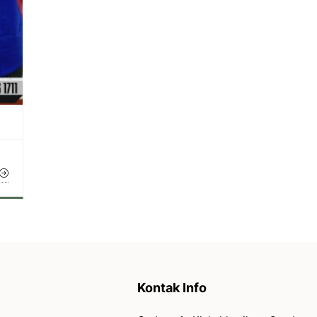
 sekolah dalam
Seragam dari Bapelright Konveksi sanga
nya sangat
nyaman dan berkualitas. Jahitannya rapi
epat waktu dan
dan tahan lama. Sangat
direkomendasikan!
Bpk Halim Perdana
PT Adi Jaya
Kontak Info