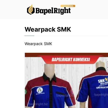
Langsung
ke
isi
Wearpack SMK
Wearpack SMK