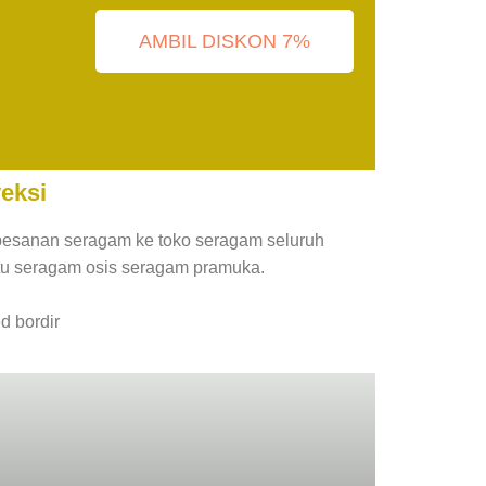
AMBIL DISKON 7%
eksi
pesanan seragam ke toko seragam seluruh
tu seragam osis seragam pramuka.
d bordir