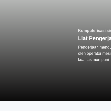
Komputerisasi si
Liat Pengerj
Pengerjaan mengun
oleh operator mes
kualitas mumpuni