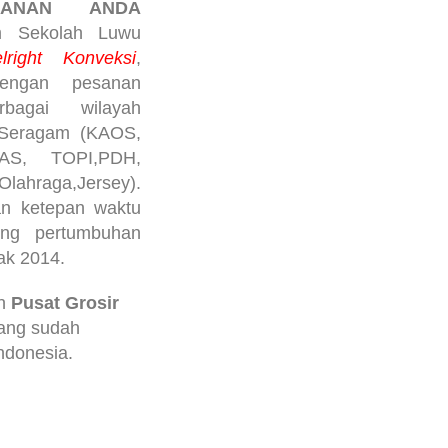
SANAN ANDA
am Sekolah Luwu
ight Konveksi
,
dengan pesanan
bagai wilayah
i Seragam (KAOS,
AS, TOPI,PDH,
ahraga,Jersey).
an ketepan waktu
ting pertumbuhan
ak 2014.
an
Pusat Grosir
ang sudah
indonesia.