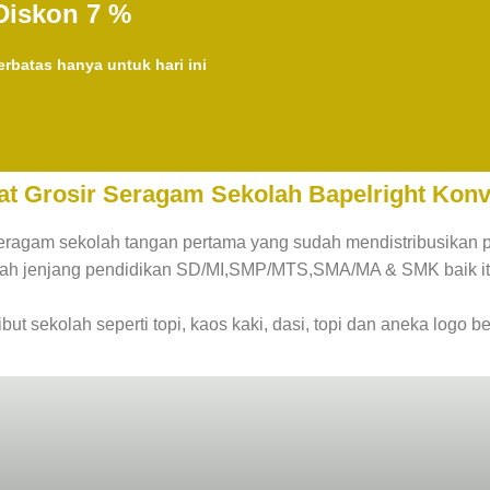
Diskon 7 %
rbatas hanya untuk hari ini
at Grosir Seragam Sekolah Bapelright Konv
eragam sekolah tangan pertama yang sudah mendistribusikan 
olah jenjang pendidikan SD/MI,SMP/MTS,SMA/MA & SMK baik i
ibut sekolah seperti topi, kaos kaki, dasi, topi dan aneka logo be