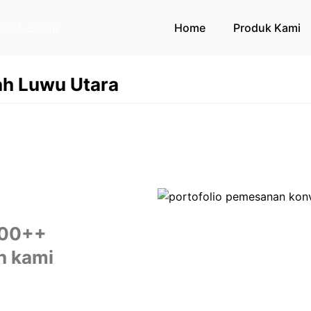
Home
Produk Kami
ah Luwu Utara
500++
h kami