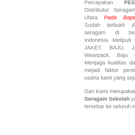
Percayakan
PE
Distributor Serag
Utara
Pada Bapelr
Sudah terbukti 
seragam di ber
Indonesia. Meliput
JAKET, BAJU, J
Wearpack, Baju Ol
Menjaga kualitas d
mejadi faktor pen
usaha kami yang sej
Dan Kami merupak
Seragam Sekolah
y
tersebar ke seluruh 