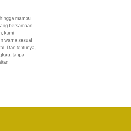
sehingga mampu
 yang bersamaan.
m, kami
un warna sesuai
al. Dan tentunya,
ngkau,
tanpa
hitan.