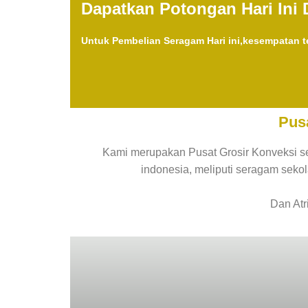
Dapatkan Potongan Hari Ini 
Untuk Pembelian Seragam Hari ini,kesempatan te
Pus
Kami merupakan Pusat Grosir Konveksi s
indonesia, meliputi seragam sek
Dan Atr