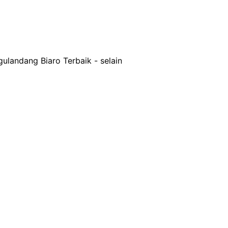
n dengan kualitas mumpuni
landang Biaro Terbaik - selain