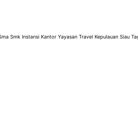
jakan oleh operator mesin jahit yang sudah berpengalama
a Smk Instansi Kantor Yayasan Travel Kepulauan Siau Tagu